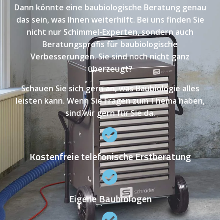
Dann könnte eine baubiologische Beratung genau
das sein, was Ihnen weiterhilft. Bei uns finden Sie
nicht nur Schimmel-Experten, sondern auch
Beratungsprofis für baubiologische
Verbesserungen. Sie sind noch nicht ganz
überzeugt?
Schauen Sie sich gern an, was Baubiologie alles
leisten kann. Wenn Sie Fragen zum Thema haben,
sind wir gern für Sie da.
Kostenfreie telefonische Erstberatung
Eigene Baubiologen