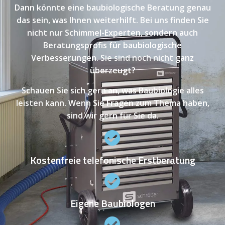
Dann könnte eine baubiologische Beratung genau
das sein, was Ihnen weiterhilft. Bei uns finden Sie
nicht nur Schimmel-Experten, sondern auch
Beratungsprofis für baubiologische
Verbesserungen. Sie sind noch nicht ganz
überzeugt?
Schauen Sie sich gern an, was Baubiologie alles
leisten kann. Wenn Sie Fragen zum Thema haben,
sind wir gern für Sie da.
Kostenfreie telefonische Erstberatung
Eigene Baubiologen