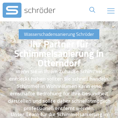
Wasserschadensanierung Schröder
Ihr Partner für
Schimmelsanierung in
Otterndorf
Wenn Sie in Ihrem Zuhause Schimmel
entdeckt haben sollten Sie schnell handeln.
Schimmel in Wohnräumen kann eine
ernsthafte Bedrohung für Ihre Gesundheit
darstellen und sollte daher schnellstmöglich
professionell entfernt werden.
Unser Team für die Schimmelsanierung in