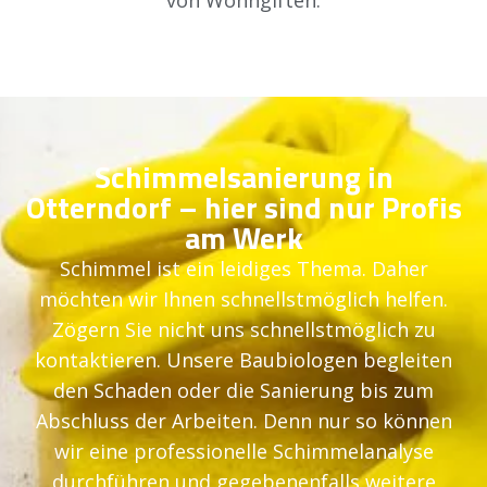
Schimmelsanierung in
Otterndorf – hier sind nur Profis
am Werk
Schimmel ist ein leidiges Thema. Daher
möchten wir Ihnen schnellstmöglich helfen.
Zögern Sie nicht uns schnellstmöglich zu
kontaktieren. Unsere Baubiologen begleiten
den Schaden oder die Sanierung bis zum
Abschluss der Arbeiten. Denn nur so können
wir eine professionelle Schimmelanalyse
durchführen und gegebenenfalls weitere