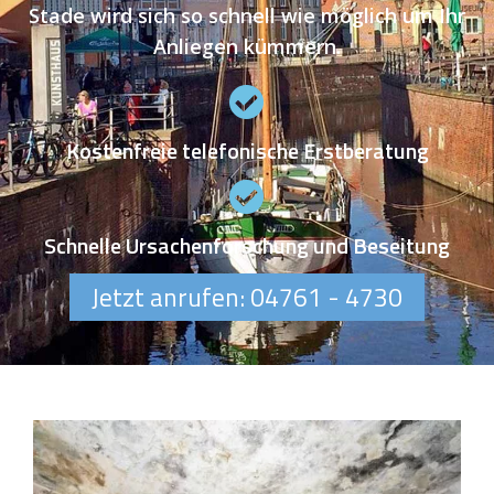
Stade wird sich so schnell wie möglich um Ihr
Anliegen kümmern.
Kostenfreie telefonische Erstberatung
Schnelle Ursachenforschung und Beseitung
Jetzt anrufen: 04761 - 4730