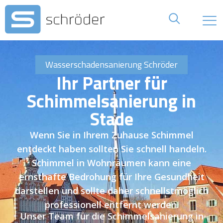
Wasserschadensanierung Schröder
Ihr Partner für
Schimmelsanierung in
Stade
Wenn Sie in Ihrem Zuhause Schimmel
entdeckt haben sollten Sie schnell handeln.
Schimmel in Wohnräumen kann eine
ernsthafte Bedrohung für Ihre Gesundheit
darstellen und sollte daher schnellstmöglich
professionell entfernt werden.
Unser Team für die Schimmelsanierung in