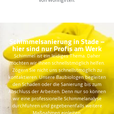
Schimmelsanierung in Stade –
hier sind nur Profis am Werk
Schimmel ist ein leidiges Thema. Daher
möchten wir Ihnen schnellstmöglich helfen.
Zögern Sie nicht uns schnellstmöglich zu
kontaktieren. Unsere Baubiologen begleiten
den Schaden oder die Sanierung bis zum
Abschluss der Arbeiten. Denn nur so können
wir eine professionelle Schimmelanalyse
durchführen und gegebenenfalls weitere
Maßnahmen einleiten.